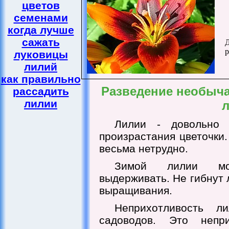
цветов
семенами
когда лучше
сажать
Д
р
луковицы
лилий
как правильно
Разведение необыча
рассадить
лилии
Лилии - довольно 
произрастания цветочки
весьма нетрудно.
Зимой лилии мо
выдерживать. Не гибнут 
выращивания.
Неприхотливость л
садоводов. Это непр