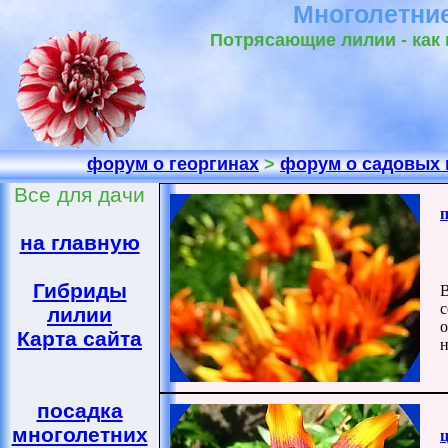
Многолетние
Потрясающие лилии - как 
форум о георгинах
>
форум о садовых 
Все для дачи
на главную
Гибриды
В
с
лилии
о
Карта сайта
н
посадка
многолетних