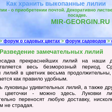
Как хранить выкопанные лилии
лии - о приобретении почтой. Декоративно листв
посадке.
MIR-GEORGIN.RU
>
форум о садовых цветах
>
форум садоводов
>
Разведение замечательных лилий
есадка прекраснейших лилий на наши д
твляется весь безморозный период. С
и лилий в цветник весьма продолжительны,
ется как правило удобным.
ь луковицы удивительных лилий, а также др
е цветочки - можно здесь. Луковки ли
тельно переносят любую доставку, нискол
м не страдая.