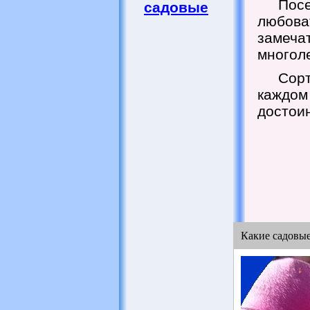
Пос
садовые
любова
замеч
многол
Сорт
каждом
достои
Какие садовы