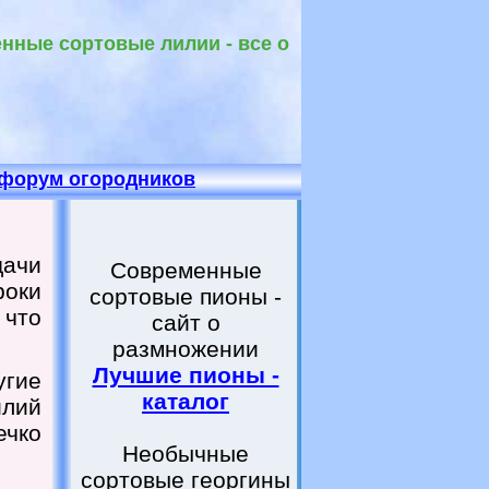
енные сортовые лилии - все о
форум огородников
ачи
Современные
роки
сортовые пионы -
 что
сайт о
размножении
Лучшие пионы -
угие
каталог
лий
ечко
Необычные
сортовые георгины