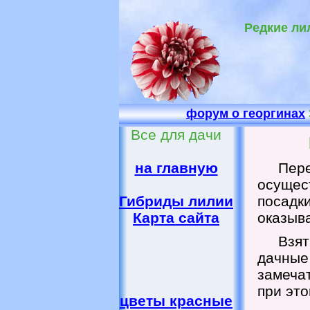
Редкие ли
форум о георгинах
Все для дачи
на главную
Пер
осущес
Гибриды лилии
посадк
Карта сайта
оказыва
Взят
дачны
замеча
при это
цветы красные