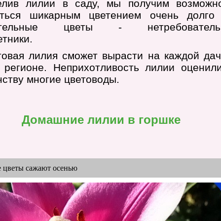
елив лилии в саду, мы получим возможн
ться шикарным цветением очень долго
ательные цветы - нетребователь
етники.
овая лилия сможет вырасти на каждой дач
 регионе. Неприхотливость лилии оценил
нству многие цветоводы.
Домашние лилии в горшке
е цветы сажают осенью