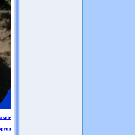
альше
оргин