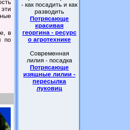
ость
- как посадить и как
 эти
разводить
ные
Потрясающе
красивая
георгина - ресурс
е, в
о агротехнике
и по
Современная
лилия - посадка
Потрясающе
изящные лилии -
пересылка
луковиц