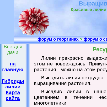
Выращив
Красивые лилии 
форум о георгинах
>
форум о с
Все для
Ресу
дачи
Лилии прекрасно выдержи
на
этом не повреждаясь. Прикуп
главную
растения - можно на этом рес
Высадить лилии нетрудно. 
Гибриды
выращивания растения.
лилии
Высадив лилии в наше
Карта
цветением в течении нес
сайта
многолетники.