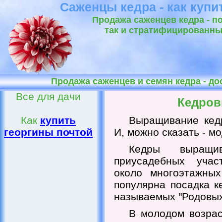
Саженцы кедра - как купи
Продажа саженцев кедра - по
так и стратифицированны
Продажа саженцев и семян кедра - до
Все для дачи
Кедров
Как
купить
Выращивание кедр
георгины почтой
И, можно сказать - м
Кедры выращ
приусадебных учас
около многоэтажных
популярна посадка к
называемых "Родовых
В молодом возрас