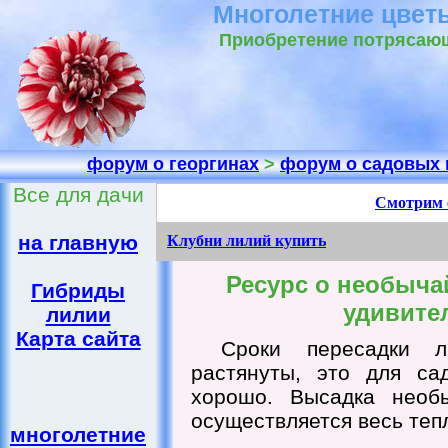
Многолетние цветы
Приобретение потрясающ
форум о георгинах
>
форум о садовых 
Все для дачи
Смотрим 
на главную
Клубни лилий купить
Ресурс о необыча
Гибриды
удивите
лилии
Карта сайта
Сроки пересадки л
растянуты, это для са
хорошо. Высадка необ
осуществляется весь теп
многолетние