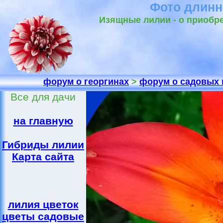
Фото длинн
Изящные лилии - о приобре
форум о георгинах
>
форум о садовых 
Все для дачи
на главную
Гибриды лилии
Карта сайта
лилия цветок
цветы садовые