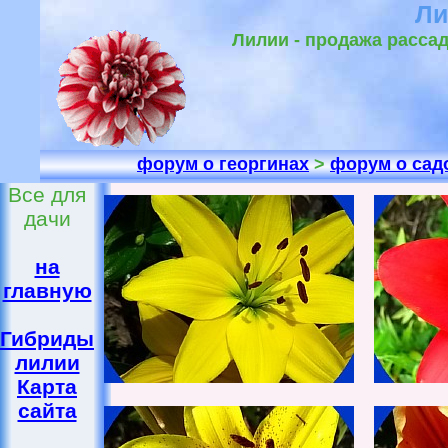
Ли
Лилии - продажа расса
форум о георгинах
>
форум о сад
Все для
дачи
на
главную
Гибриды
лилии
Карта
сайта