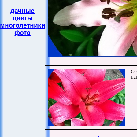
дачные
цветы
многолетники
фото
Со
на