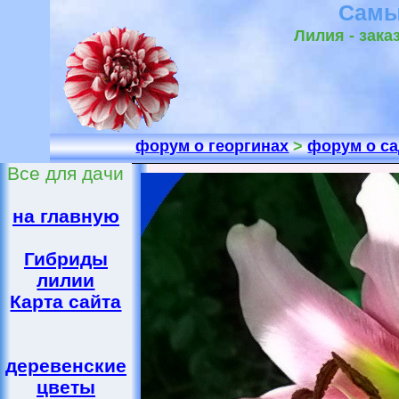
Самы
Лилия - зака
форум о георгинах
>
форум о с
Все для дачи
на главную
Гибриды
лилии
Карта сайта
деревенские
цветы