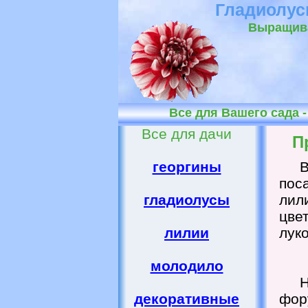
Гладиолусы
Выращива
Все для Вашего сада 
Все для дачи
П
георгины
В
пос
гладиолусы
ли
цве
лилии
лук
молодило
декоративные
фор