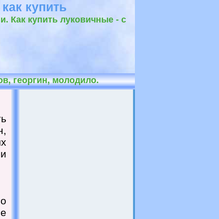
 как купить
. Как купить луковичные - с
в, георгин, молодило.
ть
н,
ых
 и
го
ые