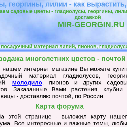
, георгины, лилии - как вырастить,
ем садовые цветы - гладиолусы, георгины, лилии
доставкой
MIR-GEORGIN.RU
- посадочный материал лилий, пионов, гладиолусо
родажа многолетних цветов - почтой
 нашем интернет магазине Вы можете купи
адочный материал гладиолусов, георги
лий,
молодило
, пионов и других садов
тов. Заказанные Вами растения, клубни
овицы - доставляю почтой, по России.
Карта форума
На этой странице - выложил карту наше
ума. Все интересные и важные темы, люб