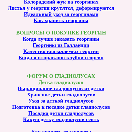
Колорадский жук на георгинах
Листья у георгин крутятся, деформируются
Идеальный уход за георгинами
Как хранить георгины
ВОПРОСЫ О ПОКУПКЕ ГЕОРГИН
Когда лучше заказать георгины
Георгины из Голландии
Качество высылаемых георгин
Когда я отправляю клубни георгин
ФОРУМ О ГЛАДИОЛУСАХ
Детка гладиолусов
Выращивание гладиолусов из детки
Хранение детки гладиолусов
Уход за деткой гладиолусов
Подготовка к посадке детки гладиолусов
Посадка детки гладиолусов
Какую детку гладиолусов сеять
Как хранить гладиолусы