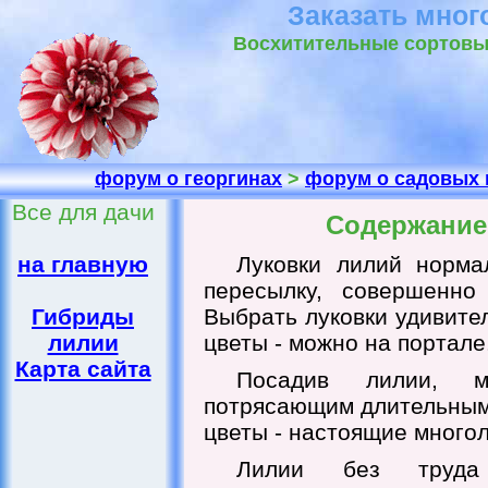
Заказать мног
Восхитительные сортовые 
форум о георгинах
>
форум о садовых 
Все для дачи
Содержание
на главную
Луковки лилий норма
пересылку, совершенно
Гибриды
Выбрать луковки удивите
лилии
цветы - можно на портале
Карта сайта
Посадив лилии, м
потрясающим длительным 
цветы - настоящие многол
Лилии без труда 