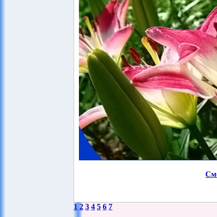
См
1
2
3
4
5
6
7