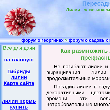
Пересадк
Лилии - заказываем
форум о георгинах
>
форум о садовых 
Все для дачи
Как размножить 
прекрасн
на главную
Не погибают лилии и 
Гибриды
выращивания. Лили
лилии
продолжительные морозы
Карта сайта
Посадив лилии в саду
декоративными цветам
времени эти вели
лилии пермь
нетребовательные многол
купить