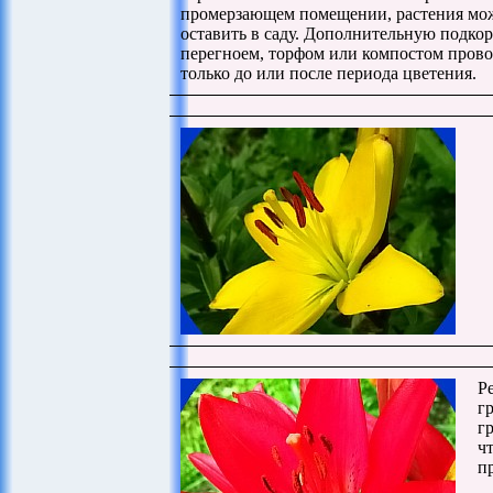
промерзающем помещении, растения мо
оставить в саду. Дополнительную подко
перегноем, торфом или компостом прово
только до или после периода цветения.
Р
г
г
ч
п