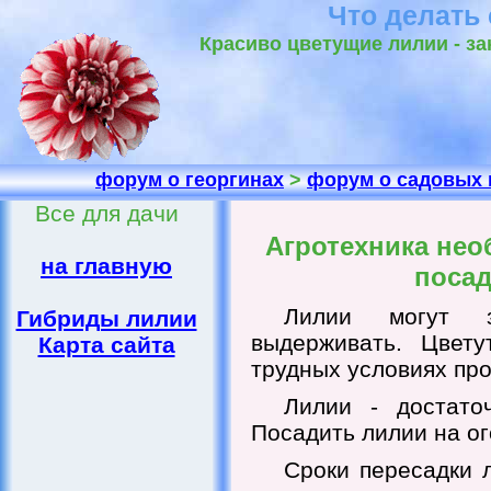
Что делать
Красиво цветущие лилии - за
форум о георгинах
>
форум о садовых 
Все для дачи
Агротехника нео
на главную
посад
Лилии могут з
Гибриды лилии
выдерживать. Цвет
Карта сайта
трудных условиях пр
Лилии - достато
Посадить лилии на ог
Сроки пересадки 