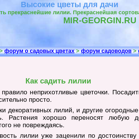
Высокие цветы для дачи
ь прекраснейшие лилии. Прекраснейшая сортова
MIR-GEORGIN.RU
>
форум о садовых цветах
>
форум садоводов
>
Как садить лилии
к правило неприхотливые цветочки. Посади
сительно просто.
ки декоративных лилий, и другие огородные
ь. Растения хорошо переносят любую до
того не повреждаясь.
вость лилии уже заценили по достоинству 