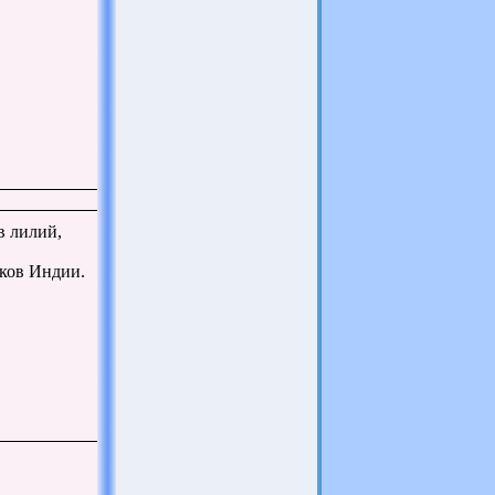
в лилий,
лков Индии.