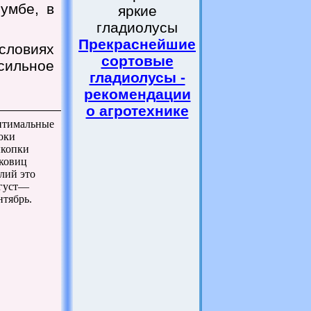
умбе, в
яркие
гладиолусы
Прекраснейшие
словиях
сортовые
ильное
гладиолусы -
рекомендации
о агротехнике
тимальные
оки
копки
ковиц
лий это
густ—
нтябрь.