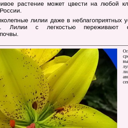
ливое растение может цвести на любой кл
 России.
иколепные лилии даже в неблагоприятных у
ия. Лилии с легкостью переживают с
почвы.
Оп
ср
вы
лу
ли
ав
се