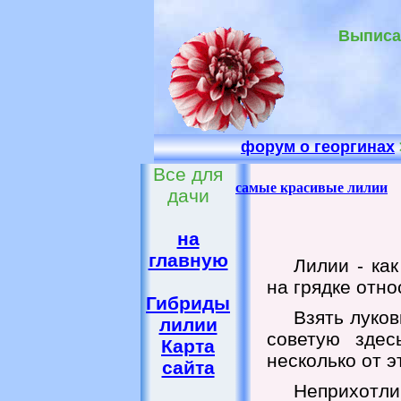
Выписат
форум о георгинах
Все для
самые красивые лилии
дачи
на
главную
Лилии - ка
на грядке отно
Гибриды
Взять луков
лилии
советую здес
Карта
несколько от э
сайта
Неприхотли