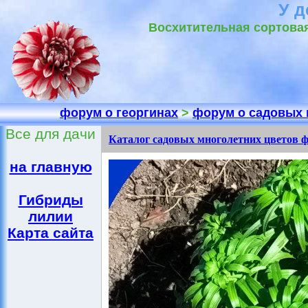
У д
Восхитительная сортовая
форум о георгинах
>
форум о садовых 
Все для дачи
Каталог садовых многолетних цветов 
на главную
Гибриды
лилии
Карта сайта