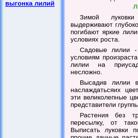
выгонка лилий
л
Зимой луковк
выдерживают глубоко
погибают яркие лили
условиях роста.
Садовые лилии -
условиям произраста
лилии на приусад
несложно.
Высадив лилии 
наслаждатьсяих цве
эти великолепные цв
представители группы
Растения без т
пересылку, от так
Выписать луковки п
прочие дачные раст