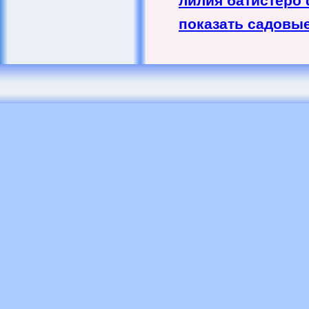
лилия батистеро
показать садовы