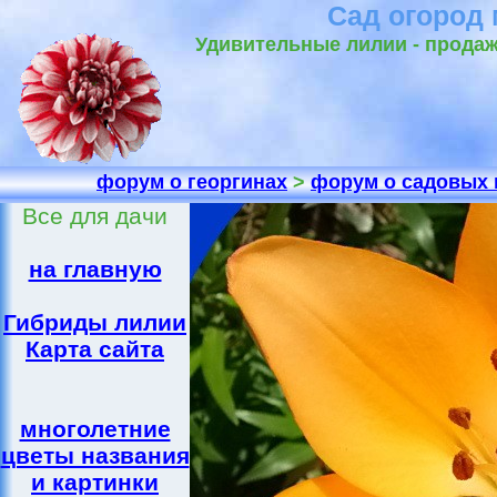
Сад огород
Удивительные лилии - продаж
форум о георгинах
>
форум о садовых 
Все для дачи
на главную
Гибриды лилии
Карта сайта
многолетние
цветы названия
и картинки