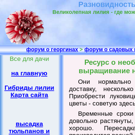
Разновидность
Великолепная лилия - где мож
форум о георгинах
>
форум о садовых 
Все для дачи
Ресурс о нео
выращивание 
на главную
Они нормально
Гибриды лилии
доставку, несколь
Карта сайта
Приобрести луковиц
цветы - советую здесь
Временные сроки
довольно растянуты,
высадка
хорошо. Пересадк
тюльпанов и