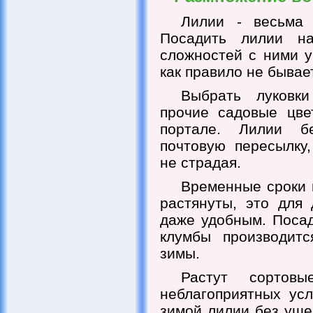
Лилии - весьма 
Посадить лилии на
сложностей с ними у
как правило не бывает
Выбрать луковк
прочие садовые цве
портале. Лилии б
почтовую пересылку,
не страдая.
Временные сроки 
растянуты, это для 
даже удобным. Поса
клумбы производит
зимы.
Растут сорто
неблагоприятных усл
зимой лилии без уще