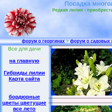
Посадка много
Редкая лилия - приобрес
форум о георгинах
>
форум о садовых 
Все для дачи
на главную
Гибриды лилии
Карта сайта
бордюрные
цветы цветущие
все лето