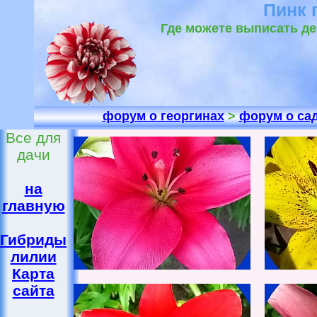
Пинк 
Где можете выписать де
форум о георгинах
>
форум о са
Все для
дачи
на
главную
Гибриды
лилии
Карта
сайта