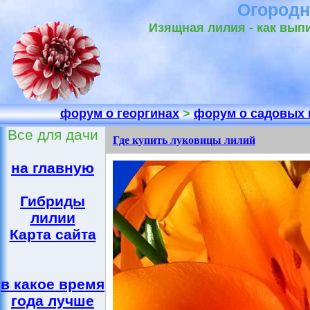
Огородн
Изящная лилия - как вып
форум о георгинах
>
форум о садовых 
Все для дачи
Где купить луковицы лилий
на главную
Гибриды
лилии
Карта сайта
в какое время
года лучше