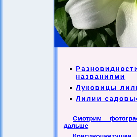
Разновидност
названиями
Луковицы лил
Лилии садовы
Смотрим фотогр
дальше
Красивоцветуща