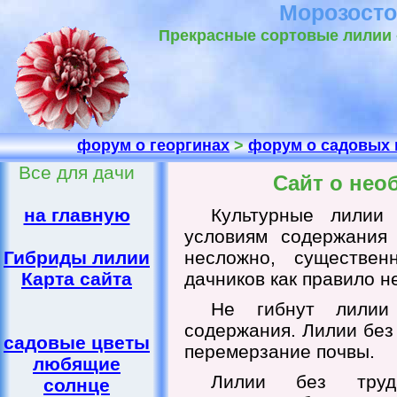
Морозосто
Прекрасные сортовые лилии 
форум о георгинах
>
форум о садовых 
Все для дачи
Сайт о нео
на главную
Культурные лилии
условиям содержания 
Гибриды лилии
несложно, существе
Карта сайта
дачников как правило н
Не гибнут лилии
содержания. Лилии без
садовые цветы
перемерзание почвы.
любящие
Лилии без труд
солнце