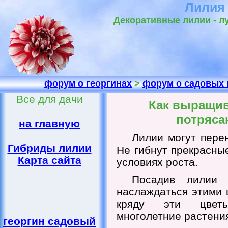
Лилия 
Декоративные лилии - лу
форум о георгинах
>
форум о садовых 
Все для дачи
Как выращив
потряса
на главную
Лилии могут пере
Гибриды лилии
Не гибнут прекрасны
Карта сайта
условиях роста.
Посадив лилии
наслаждаться этими 
кряду эти цветы
многолетние растени
георгин садовый