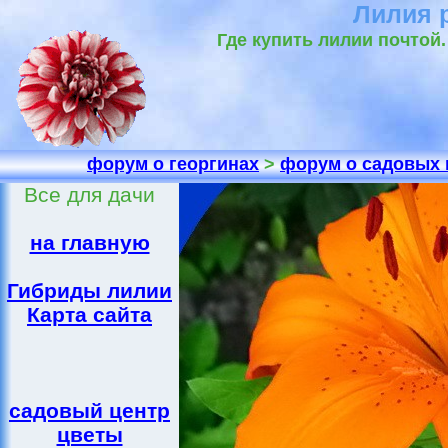
Лилия 
Где купить лилии почтой
форум о георгинах
>
форум о садовых 
Все для дачи
на главную
Гибриды лилии
Карта сайта
садовый центр
цветы