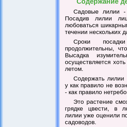
Содержание д
Садовые лилии -
Посадив лилии ли
любоваться шикарны
течении нескольких д
Сроки посад
продолжительны, чт
Высадка изумител
осуществляется хоть 
летом.
Содержать лилии 
у как правило не воз
- как правило нетреб
Это растение смо
грядке цвести, в л
лилии уже оценили п
садоводов.