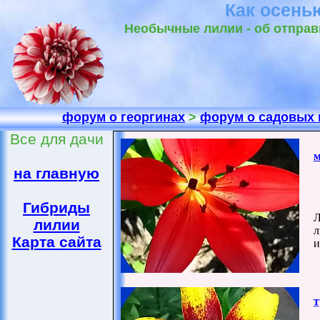
Как осень
Необычные лилии - об отправк
форум о георгинах
>
форум о садовых 
Все для дачи
м
на главную
Гибриды
Л
лилии
л
Карта сайта
и
т