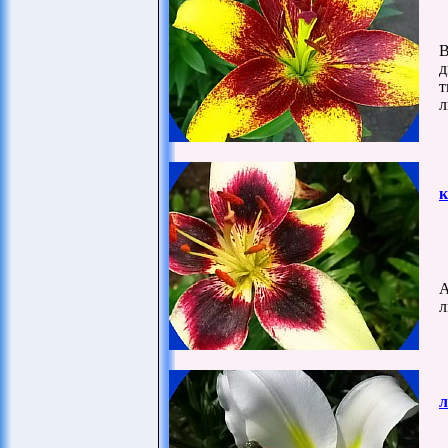
В
д
т
л
к
А
л
л