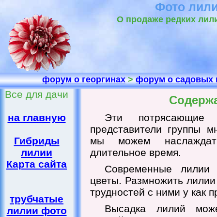
Фото лили
О продаже редких лили
форум о георгинах
>
форум о садовых 
Все для дачи
Содерж
на главную
Эти потрясающие 
представители группы мн
Гибриды
мы можем наслаждат
лилии
длительное время.
Карта сайта
Современные лилии 
цветы. Размножить лилии 
трудностей с ними у как п
трубчатые
Высадка лилий мож
лилии фото