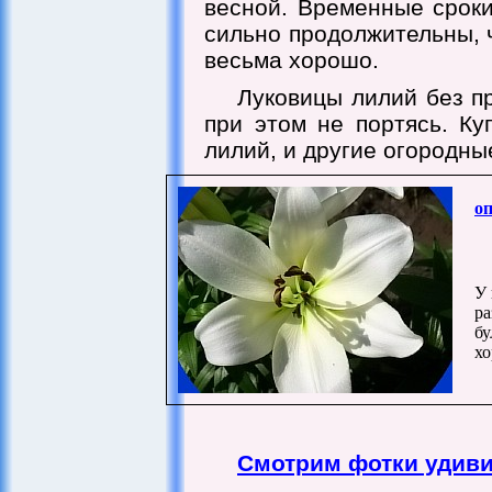
весной. Временные сроки
сильно продолжительны, 
весьма хорошо.
Луковицы лилий без п
при этом не портясь. Ку
лилий, и другие огородны
о
У 
ра
бу
хо
Смотрим фотки удив