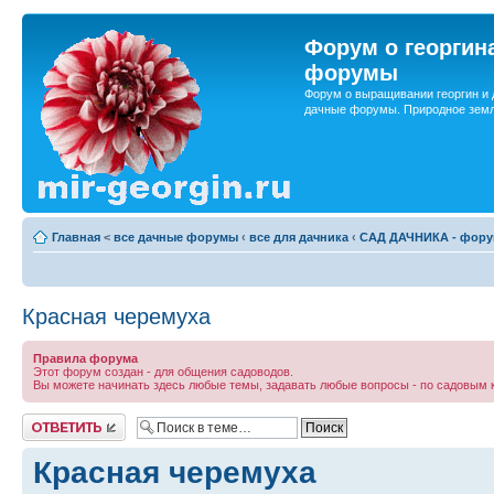
Форум о георгин
форумы
Форум о выращивании георгин и 
дачные форумы. Природное земл
Главная
<
все дачные форумы
‹
все для дачника
‹
САД ДАЧНИКА - форум
Красная черемуха
Правила форума
Этот форум создан - для общения садоводов.
Вы можете начинать здесь любые темы, задавать любые вопросы - по садовым 
Ответить
Красная черемуха