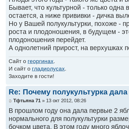
Бывает, что культурной - только одна 
остается, а ниже прививки - дичка выл
Но у Вашей полукультурки, похоже - п
роста и плодоношения, в будущем - э
плодоношения перейдет.
А однолетний прирост, на верхушках п
Сайт о
георгинах
.
И сайт о
гладиолусах
.
Заходите в гости!
Re: Почему полукультурка дал
Тфтьяна 71
» 13 окт 2012, 08:26
В прошлом году она дала первые 2 яб
нормального для полукультурки разме
бочком цвета. В этом году много ябло