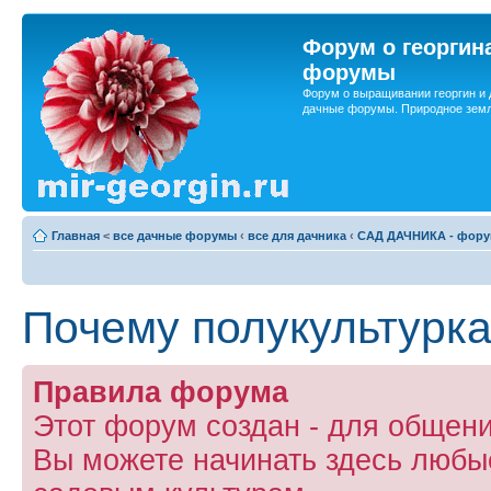
Форум о георгин
форумы
Форум о выращивании георгин и 
дачные форумы. Природное земл
Главная
<
все дачные форумы
‹
все для дачника
‹
САД ДАЧНИКА - форум
Почему полукультурк
Правила форума
Этот форум создан - для общени
Вы можете начинать здесь любы