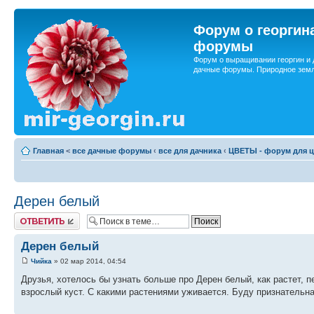
Форум о георгин
форумы
Форум о выращивании георгин и 
дачные форумы. Природное земл
Главная
<
все дачные форумы
‹
все для дачника
‹
ЦВЕТЫ - форум для ц
Дерен белый
Ответить
Дерен белый
Чийка
» 02 мар 2014, 04:54
Друзья, хотелось бы узнать больше про Дерен белый, как растет, 
взрослый куст. С какими растениями уживается. Буду признательна