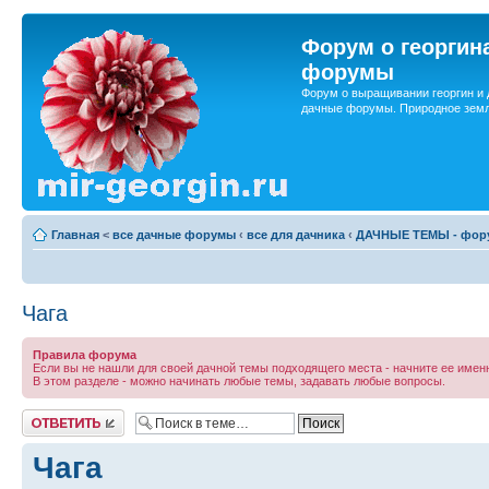
Форум о георгин
форумы
Форум о выращивании георгин и 
дачные форумы. Природное земл
Главная
<
все дачные форумы
‹
все для дачника
‹
ДАЧНЫЕ ТЕМЫ - фору
Чага
Правила форума
Если вы не нашли для своей дачной темы подходящего места - начните ее именн
В этом разделе - можно начинать любые темы, задавать любые вопросы.
Ответить
Чага