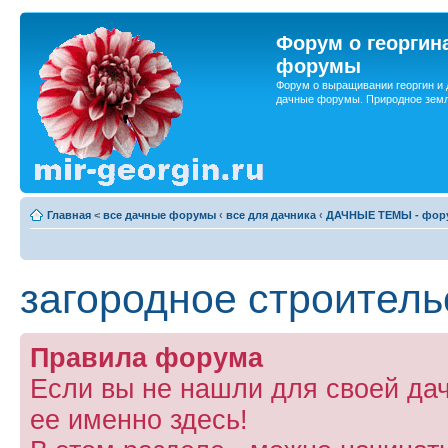
Форум о георгин
форумы
Форум о выращивании георгин и 
дачные форумы. Природное земл
Главная
<
все дачные форумы
‹
все для дачника
‹
ДАЧНЫЕ ТЕМЫ - фору
загородное строитель
Правила форума
Если вы не нашли для своей да
ее именно здесь!