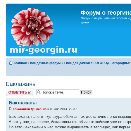
Форум о георгин
Форум о выращивании георгин и 
дачах
Главная
<
все дачные форумы
‹
все для дачника
‹
ОГОРОД - огородные 
Баклажаны
Ответить
Баклажаны
Константин Денисенко
» 08 апр 2014, 22:37
Баклажаны, на юге - культура обычная, их достаточно легко выращ
А вот у нас, на севере, баклажаны как обычные кабачки уже не выр
Но зато баклажаны у нас можно выращивать в теплицах, как перцы