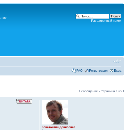
наших
Расширенный поиск
FAQ
Регистрация
Вход
1 сообщение • Страница
1
из
1
Константин Денисенко