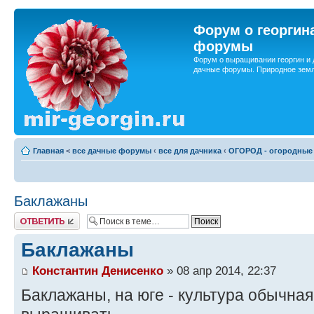
Форум о георгин
форумы
Форум о выращивании георгин и 
дачные форумы. Природное земл
Главная
<
все дачные форумы
‹
все для дачника
‹
ОГОРОД - огородные 
Баклажаны
Ответить
Баклажаны
Константин Денисенко
» 08 апр 2014, 22:37
Баклажаны, на юге - культура обычная