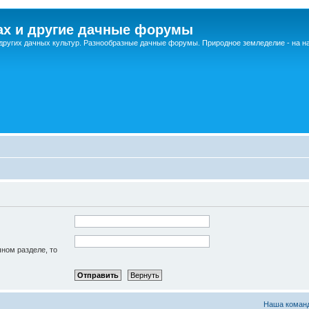
ах и другие дачные форумы
других дачных культур. Разнообразные дачные форумы. Природное земледелие - на 
чном разделе, то
Наша коман