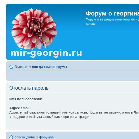
Форум о георгин
Форум о выращивании георгин и 
дачах
Главная
<
все дачные форумы
Отослать пароль
Имя пользователя:
Адрес email:
Адрес email, связанный с вашей учётной записью. Если вы не изменили его в Ли
это адрес e-mail, указанный вами при регистрации.
список дачных форумов