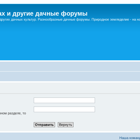
ах и другие дачные форумы
других дачных культур. Разнообразные дачные форумы. Природное земледелие - на 
чном разделе, то
Наша коман