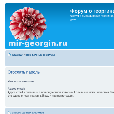
Форум о георгин
Форум о выращивании георгин и 
дачах
Главная
<
все дачные форумы
Отослать пароль
Имя пользователя:
Адрес email:
Адрес email, связанный с вашей учётной записью. Если вы не изменили его в Ли
это адрес e-mail, указанный вами при регистрации.
список дачных форумов