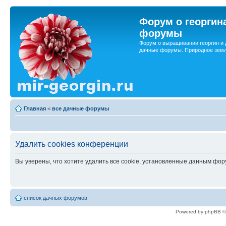
Форум о георгин
форумы
Форум о выращивании георгин и 
дачные форумы. Природное земл
Главная
<
все дачные форумы
Удалить cookies конференции
Вы уверены, что хотите удалить все cookie, установленные данным фо
список дачных форумов
Powered by phpBB ©