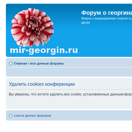
Форум о георгин
Форум о выращивании георгин и 
дачах
Главная
<
все дачные форумы
Удалить cookies конференции
Вы уверены, что хотите удалить все cookie, установленные данным фо
список дачных форумов