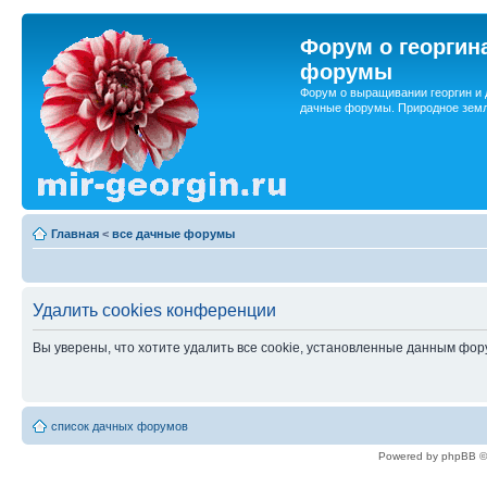
Форум о георгин
форумы
Форум о выращивании георгин и 
дачные форумы. Природное земл
Главная
<
все дачные форумы
Удалить cookies конференции
Вы уверены, что хотите удалить все cookie, установленные данным фо
список дачных форумов
Powered by phpBB ©