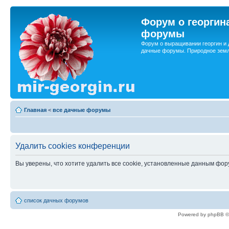
Форум о георгин
форумы
Форум о выращивании георгин и 
дачные форумы. Природное земл
Главная
<
все дачные форумы
Удалить cookies конференции
Вы уверены, что хотите удалить все cookie, установленные данным фо
список дачных форумов
Powered by phpBB ©