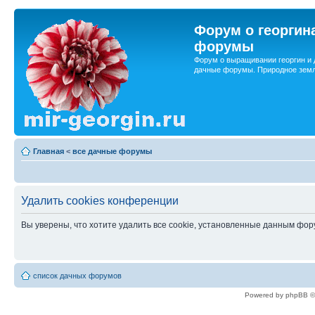
Форум о георгин
форумы
Форум о выращивании георгин и 
дачные форумы. Природное земл
Главная
<
все дачные форумы
Удалить cookies конференции
Вы уверены, что хотите удалить все cookie, установленные данным фо
список дачных форумов
Powered by phpBB ©