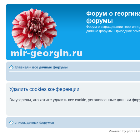
Форум о георгин
форумы
Форум о выращивании георгин и 
дачные форумы. Природное земл
Главная
<
все дачные форумы
Удалить cookies конференции
Вы уверены, что хотите удалить все cookie, установленные данным фо
список дачных форумов
Powered by phpBB ©