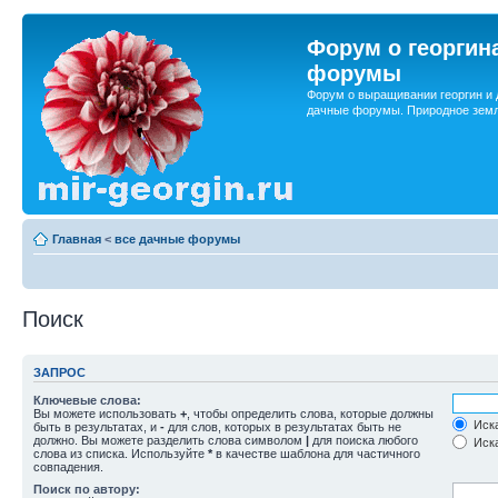
Форум о георгин
форумы
Форум о выращивании георгин и 
дачные форумы. Природное земл
Главная
<
все дачные форумы
Поиск
ЗАПРОС
Ключевые слова:
Вы можете использовать
+
, чтобы определить слова, которые должны
Иска
быть в результатах, и
-
для слов, которых в результатах быть не
должно. Вы можете разделить слова символом
|
для поиска любого
Иска
слова из списка. Используйте
*
в качестве шаблона для частичного
совпадения.
Поиск по автору: