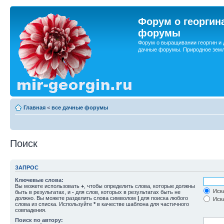
Форум о георгин
форумы
Форум о выращивании георгин и 
дачные форумы. Природное земл
Главная
<
все дачные форумы
Поиск
ЗАПРОС
Ключевые слова:
Вы можете использовать
+
, чтобы определить слова, которые должны
Иска
быть в результатах, и
-
для слов, которых в результатах быть не
должно. Вы можете разделить слова символом
|
для поиска любого
Иска
слова из списка. Используйте
*
в качестве шаблона для частичного
совпадения.
Поиск по автору: