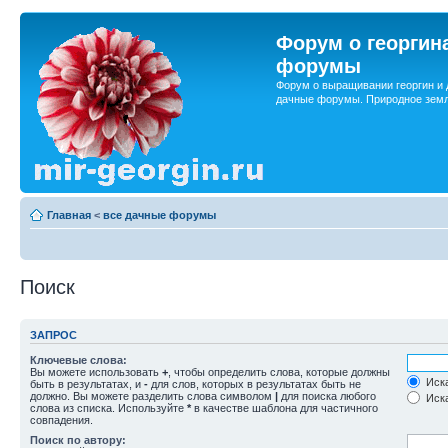
Форум о георгин
форумы
Форум о выращивании георгин и 
дачные форумы. Природное земл
Главная
<
все дачные форумы
Поиск
ЗАПРОС
Ключевые слова:
Вы можете использовать
+
, чтобы определить слова, которые должны
Иска
быть в результатах, и
-
для слов, которых в результатах быть не
должно. Вы можете разделить слова символом
|
для поиска любого
Иска
слова из списка. Используйте
*
в качестве шаблона для частичного
совпадения.
Поиск по автору: