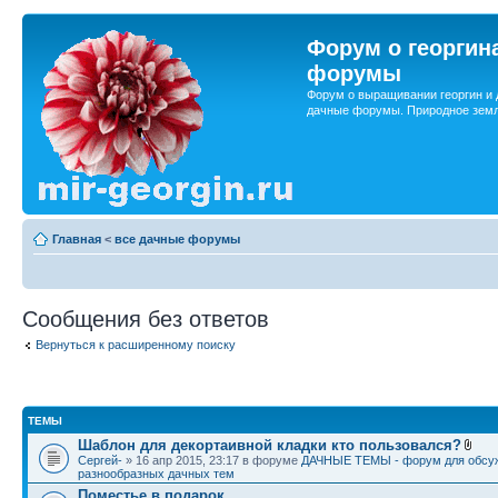
Форум о георгин
форумы
Форум о выращивании георгин и 
дачные форумы. Природное земл
Главная
<
все дачные форумы
Сообщения без ответов
Вернуться к расширенному поиску
ТЕМЫ
Шаблон для декортаивной кладки кто пользовался?
Сергей-
» 16 апр 2015, 23:17 в форуме
ДАЧНЫЕ ТЕМЫ - форум для обсу
разнообразных дачных тем
Поместье в подарок