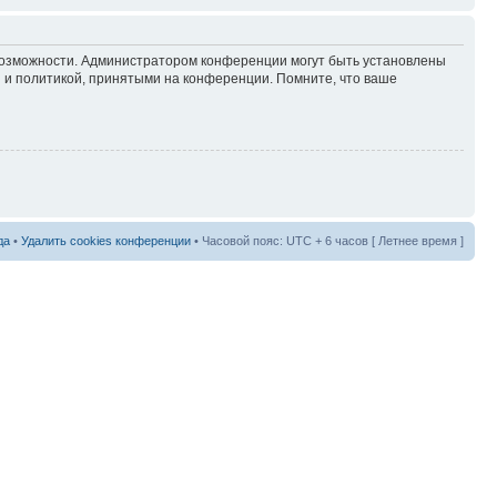
 возможности. Администратором конференции могут быть установлены
 и политикой, принятыми на конференции. Помните, что ваше
да
•
Удалить cookies конференции
• Часовой пояс: UTC + 6 часов [ Летнее время ]