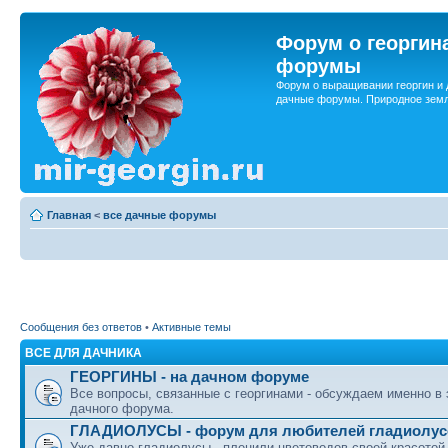
Форум о георгин
форумы
Форум о выращивании георгин и 
дачные форумы. Природное земл
Главная
<
все дачные форумы
Сообщения без ответов
•
Активные темы
ВСЕ ДЛЯ ДАЧНИКА
ГЕОРГИНЫ - на дачном форуме
Все вопросы, связанные с георгинами - обсуждаем именно в
дачного форума.
ГЛАДИОЛУСЫ - форум для любителей гладиолус
Уже давно гладиолусы - пленили цветоводов своей красотой.