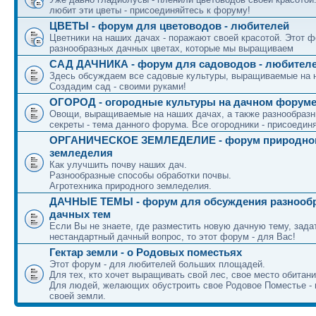
любит эти цветы - присоединяйтесь к форуму!
ЦВЕТЫ - форум для цветоводов - любителей
Цветники на наших дачах - поражают своей красотой. Этот ф
разнообразных дачных цветах, которые мы выращиваем
САД ДАЧНИКА - форум для садоводов - любител
Здесь обсуждаем все садовые культуры, выращиваемые на 
Создадим сад - своими руками!
ОГОРОД - огородные культуры на дачном форум
Овощи, выращиваемые на наших дачах, а также разнообраз
секреты - тема данного форума. Все огородники - присоедин
ОРГАНИЧЕСКОЕ ЗЕМЛЕДЕЛИЕ - форум природно
земледелия
Как улучшить почву наших дач.
Разнообразные способы обработки почвы.
Агротехника природного земледелия.
ДАЧНЫЕ ТЕМЫ - форум для обсуждения разнооб
дачных тем
Если Вы не знаете, где разместить новую дачную тему, зада
нестандартный дачный вопрос, то этот форум - для Вас!
Гектар земли - о Родовых поместьях
Этот форум - для любителей больших площадей.
Для тех, кто хочет выращивать свой лес, свое место обитани
Для людей, желающих обустроить свое Родовое Поместье - 
своей земли.