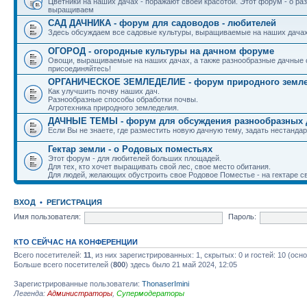
Цветники на наших дачах - поражают своей красотой. Этот форум - о р
выращиваем
САД ДАЧНИКА - форум для садоводов - любителей
Здесь обсуждаем все садовые культуры, выращиваемые на наших дачах.
ОГОРОД - огородные культуры на дачном форуме
Овощи, выращиваемые на наших дачах, а также разнообразные дачные с
присоединяйтесь!
ОРГАНИЧЕСКОЕ ЗЕМЛЕДЕЛИЕ - форум природного земл
Как улучшить почву наших дач.
Разнообразные способы обработки почвы.
Агротехника природного земледелия.
ДАЧНЫЕ ТЕМЫ - форум для обсуждения разнообразных 
Если Вы не знаете, где разместить новую дачную тему, задать нестандар
Гектар земли - о Родовых поместьях
Этот форум - для любителей больших площадей.
Для тех, кто хочет выращивать свой лес, свое место обитания.
Для людей, желающих обустроить свое Родовое Поместье - на гектаре с
ВХОД
•
РЕГИСТРАЦИЯ
Имя пользователя:
Пароль:
КТО СЕЙЧАС НА КОНФЕРЕНЦИИ
Всего посетителей:
11
, из них зарегистрированных: 1, скрытых: 0 и гостей: 10 (ос
Больше всего посетителей (
800
) здесь было 21 май 2024, 12:05
Зарегистрированные пользователи:
ThonaserImini
Легенда:
Администраторы
,
Супермодераторы