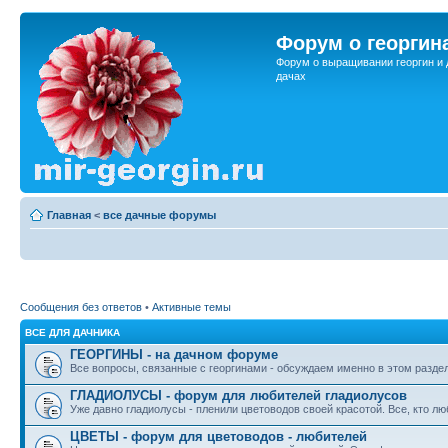
Форум о георгин
Форум о выращивании георгин и 
дачах
Главная
<
все дачные форумы
Сообщения без ответов
•
Активные темы
ВСЕ ДЛЯ ДАЧНИКА
ГЕОРГИНЫ - на дачном форуме
Все вопросы, связанные с георгинами - обсуждаем именно в этом разде
ГЛАДИОЛУСЫ - форум для любителей гладиолусов
Уже давно гладиолусы - пленили цветоводов своей красотой. Все, кто лю
ЦВЕТЫ - форум для цветоводов - любителей