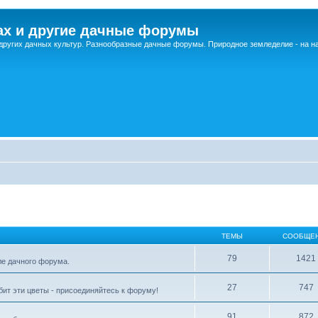
ах и другие дачные форумы
других дачных культур. Разнообразные дачные форумы. Природное земледелие - на 
ТЕМЫ
СООБЩЕ
79
1421
ле дачного форума.
27
747
бит эти цветы - присоединяйтесь к форуму!
91
872