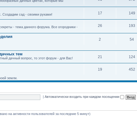
азнообразных дачных цветах, которые мы
17
149
 Создадим сад - своими руками!
26
193
екреты - тема данного форума. Все огородники -
еделия
2
54
дачных тем
21
124
тный дачный вопрос, то этот форум - для Вас!
19
452
воей земли.
|
Автоматически входить при каждом посещении
новано на активности пользователей за последние 5 минут)