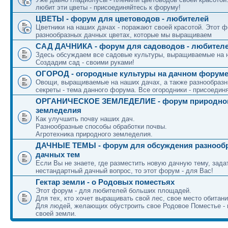
любит эти цветы - присоединяйтесь к форуму!
ЦВЕТЫ - форум для цветоводов - любителей
Цветники на наших дачах - поражают своей красотой. Этот ф
разнообразных дачных цветах, которые мы выращиваем
САД ДАЧНИКА - форум для садоводов - любител
Здесь обсуждаем все садовые культуры, выращиваемые на 
Создадим сад - своими руками!
ОГОРОД - огородные культуры на дачном форум
Овощи, выращиваемые на наших дачах, а также разнообраз
секреты - тема данного форума. Все огородники - присоедин
ОРГАНИЧЕСКОЕ ЗЕМЛЕДЕЛИЕ - форум природно
земледелия
Как улучшить почву наших дач.
Разнообразные способы обработки почвы.
Агротехника природного земледелия.
ДАЧНЫЕ ТЕМЫ - форум для обсуждения разнооб
дачных тем
Если Вы не знаете, где разместить новую дачную тему, зада
нестандартный дачный вопрос, то этот форум - для Вас!
Гектар земли - о Родовых поместьях
Этот форум - для любителей больших площадей.
Для тех, кто хочет выращивать свой лес, свое место обитани
Для людей, желающих обустроить свое Родовое Поместье - 
своей земли.