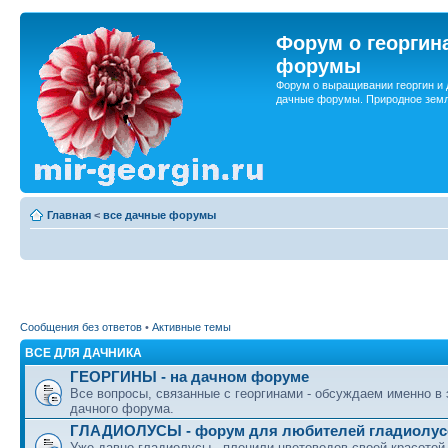
Форум о георгин
форумы
Форум о выращивании георгин и 
дачные форумы. Природное земл
Главная
<
все дачные форумы
Сообщения без ответов
•
Активные темы
ВСЕ ДЛЯ ДАЧНИКА
ГЕОРГИНЫ - на дачном форуме
Все вопросы, связанные с георгинами - обсуждаем именно в
дачного форума.
ГЛАДИОЛУСЫ - форум для любителей гладиолус
Уже давно гладиолусы - пленили цветоводов своей красотой.