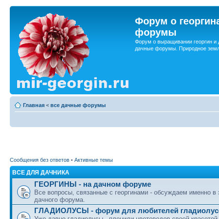
Форум о георгин
форумы
Форум о выращивании георгин и 
дачные форумы. Природное земл
Главная
<
все дачные форумы
Сообщения без ответов
•
Активные темы
ВСЕ ДЛЯ ДАЧНИКА
ГЕОРГИНЫ - на дачном форуме
Все вопросы, связанные с георгинами - обсуждаем именно в
дачного форума.
ГЛАДИОЛУСЫ - форум для любителей гладиолус
Уже давно гладиолусы - пленили цветоводов своей красотой.