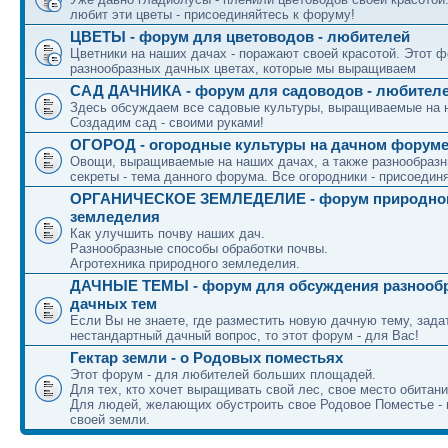
любит эти цветы - присоединяйтесь к форуму!
ЦВЕТЫ - форум для цветоводов - любителей
Цветники на наших дачах - поражают своей красотой. Этот ф
разнообразных дачных цветах, которые мы выращиваем
САД ДАЧНИКА - форум для садоводов - любител
Здесь обсуждаем все садовые культуры, выращиваемые на 
Создадим сад - своими руками!
ОГОРОД - огородные культуры на дачном форум
Овощи, выращиваемые на наших дачах, а также разнообраз
секреты - тема данного форума. Все огородники - присоедин
ОРГАНИЧЕСКОЕ ЗЕМЛЕДЕЛИЕ - форум природно
земледелия
Как улучшить почву наших дач.
Разнообразные способы обработки почвы.
Агротехника природного земледелия.
ДАЧНЫЕ ТЕМЫ - форум для обсуждения разнооб
дачных тем
Если Вы не знаете, где разместить новую дачную тему, зада
нестандартный дачный вопрос, то этот форум - для Вас!
Гектар земли - о Родовых поместьях
Этот форум - для любителей больших площадей.
Для тех, кто хочет выращивать свой лес, свое место обитани
Для людей, желающих обустроить свое Родовое Поместье - 
своей земли.